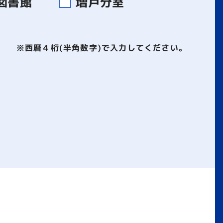
図書館
増戸分室
※西暦４桁(半角数字)で入力してください。