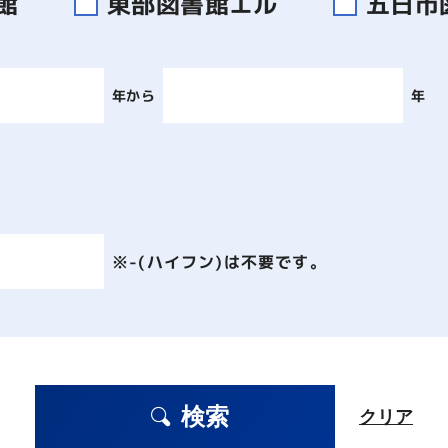
書館
東部図書館エル
五日市
年から
年
※-(ハイフン)は不要です。
検索
クリア