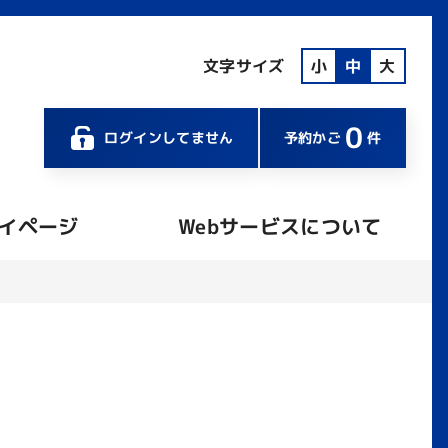
文字サイズ
小
中
大
0
ログインしてません
予約かご
件
イページ
Webサービスについて