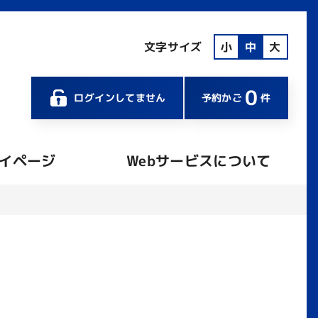
文字サイズ
小
中
大
0
ログインしてません
予約かご
件
イページ
Webサービスについて