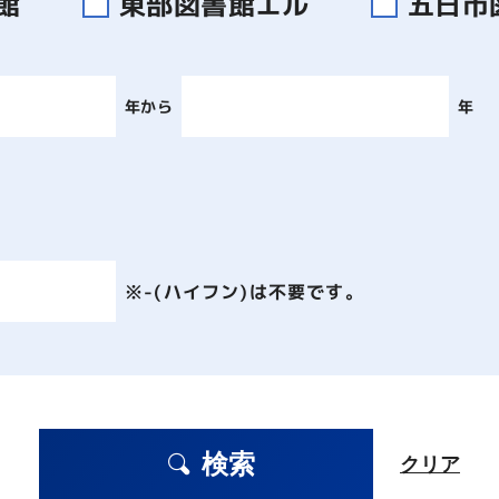
書館
東部図書館エル
五日市
年から
年
※-(ハイフン)は不要です。
検索
クリア