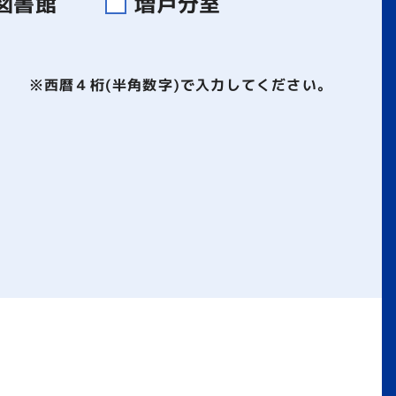
図書館
増戸分室
※西暦４桁(半角数字)で入力してください。