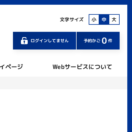
文字サイズ
小
中
大
0
ログインしてません
予約かご
件
イページ
Webサービスについて