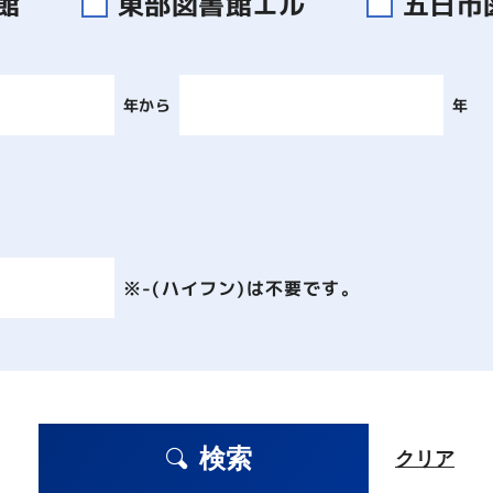
書館
東部図書館エル
五日市
年から
年
※-(ハイフン)は不要です。
検索
クリア