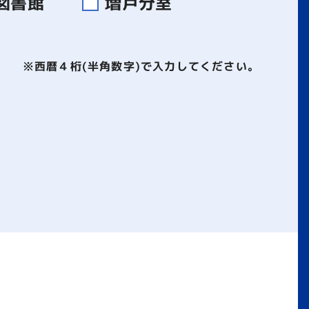
図書館
増戸分室
※西暦４桁(半角数字)で入力してください。