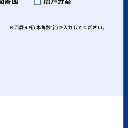
図書館
増戸分室
※西暦４桁(半角数字)で入力してください。