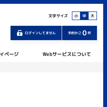
文字サイズ
小
中
大
0
ログインしてません
予約かご
件
イページ
Webサービスについて