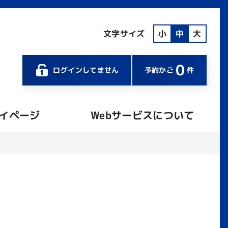
文字サイズ
小
中
大
0
ログインしてません
予約かご
件
イページ
Webサービスについて