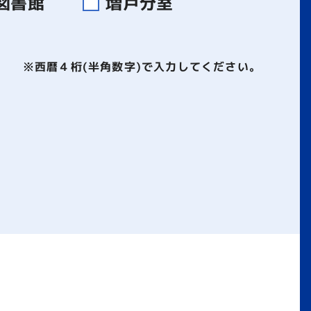
図書館
増戸分室
※西暦４桁(半角数字)で入力してください。