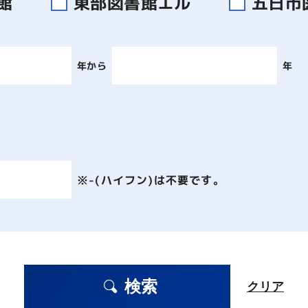
書館
東部図書館エル
五日市
年から
年
※-(ハイフン)は不要です。
検索
クリア