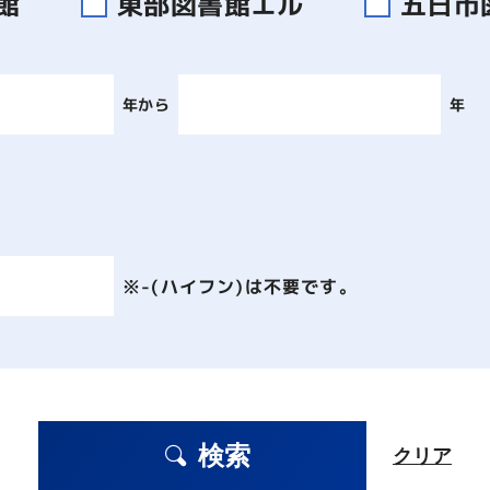
書館
東部図書館エル
五日市
年から
年
※-(ハイフン)は不要です。
検索
クリア