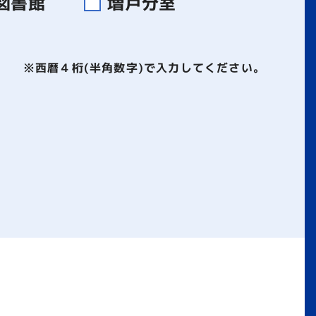
図書館
増戸分室
※西暦４桁(半角数字)で入力してください。