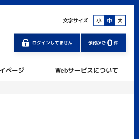
文字サイズ
小
中
大
0
ログインしてません
予約かご
件
イページ
Webサービスについて