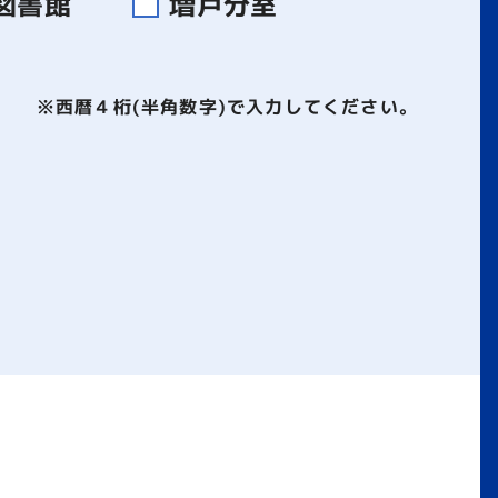
図書館
増戸分室
※西暦４桁(半角数字)で入力してください。