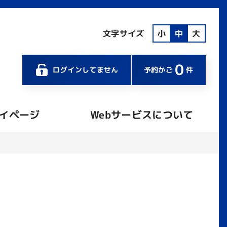
文字サイズ
小
中
大
0
ログインしてません
予約かご
件
イページ
Webサービスについて