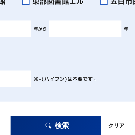
書館
東部図書館エル
五日市
年から
年
※-(ハイフン)は不要です。
検索
クリア