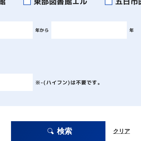
書館
東部図書館エル
五日市
年から
年
※-(ハイフン)は不要です。
検索
クリア