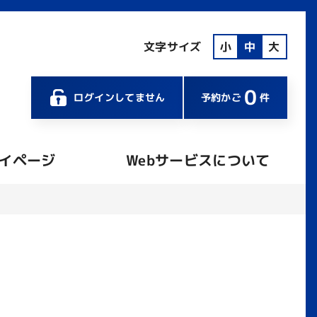
文字サイズ
小
中
大
0
ログインしてません
予約かご
件
イページ
Webサービスについて