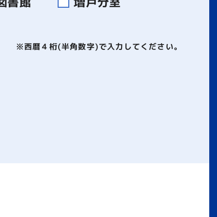
図書館
増戸分室
※西暦４桁(半角数字)で入力してください。