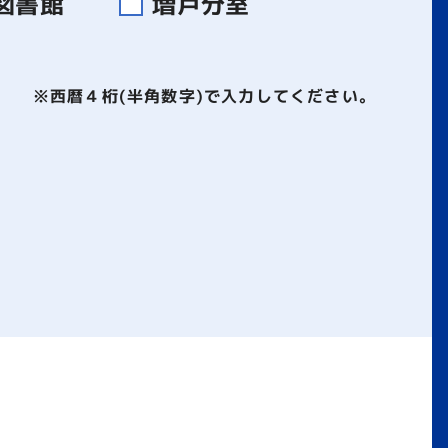
図書館
増戸分室
※西暦４桁(半角数字)で入力してください。