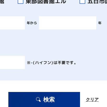
書館
東部図書館エル
五日市
年から
年
※-(ハイフン)は不要です。
検索
クリア