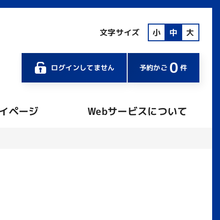
文字サイズ
小
中
大
0
ログインしてません
予約かご
件
イページ
Webサービスについて