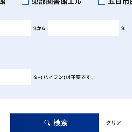
書館
東部図書館エル
五日市
年から
年
※-(ハイフン)は不要です。
検索
クリア