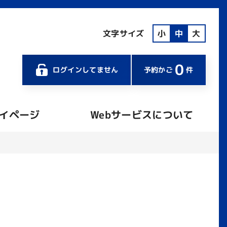
文字サイズ
小
中
大
0
ログインしてません
予約かご
件
イページ
Webサービスについて