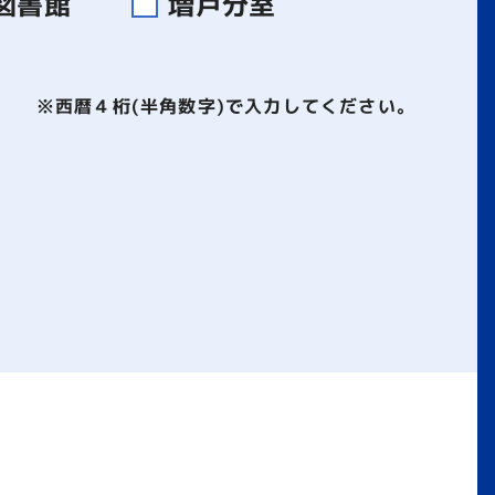
図書館
増戸分室
※西暦４桁(半角数字)で入力してください。