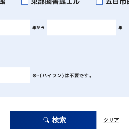
書館
東部図書館エル
五日市
年から
年
※-(ハイフン)は不要です。
検索
クリア