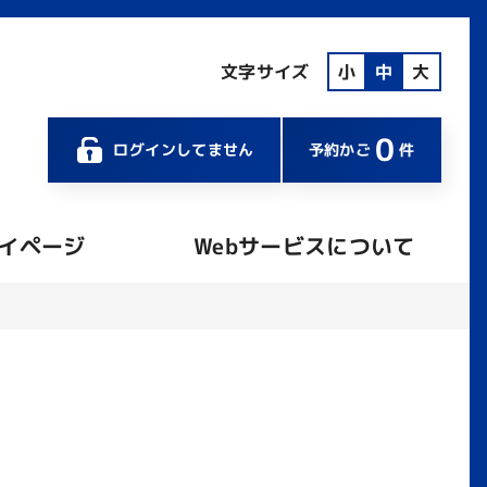
文字サイズ
小
中
大
0
ログインしてません
予約かご
件
イページ
Webサービスについて