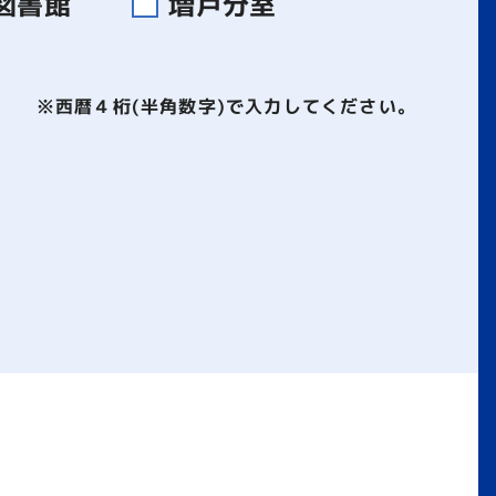
図書館
増戸分室
※西暦４桁(半角数字)で入力してください。