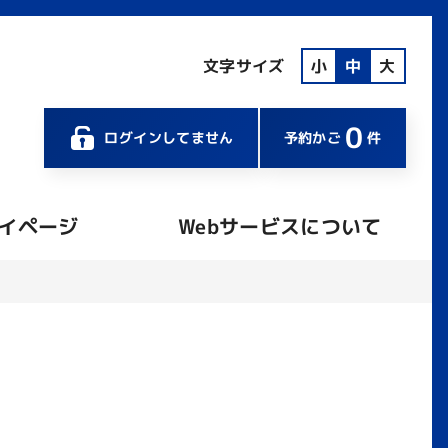
文字サイズ
小
中
大
0
ログインしてません
予約かご
件
イページ
Webサービスについて