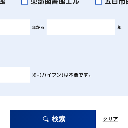
書館
東部図書館エル
五日市
年から
年
※-(ハイフン)は不要です。
検索
クリア