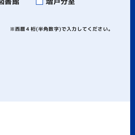
図書館
増戸分室
※西暦４桁(半角数字)で入力してください。