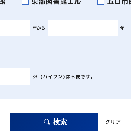
書館
東部図書館エル
五日市
年から
年
※-(ハイフン)は不要です。
検索
クリア