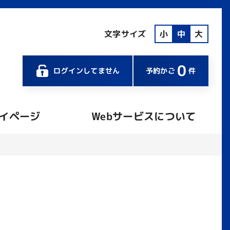
文字サイズ
小
中
大
0
ログインしてません
予約かご
件
イページ
Webサービスについて