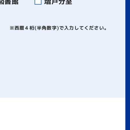
図書館
増戸分室
※西暦４桁(半角数字)で入力してください。