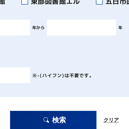
書館
東部図書館エル
五日市
年から
年
※-(ハイフン)は不要です。
検索
クリア