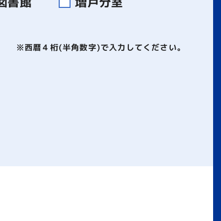
図書館
増戸分室
※西暦４桁(半角数字)で入力してください。