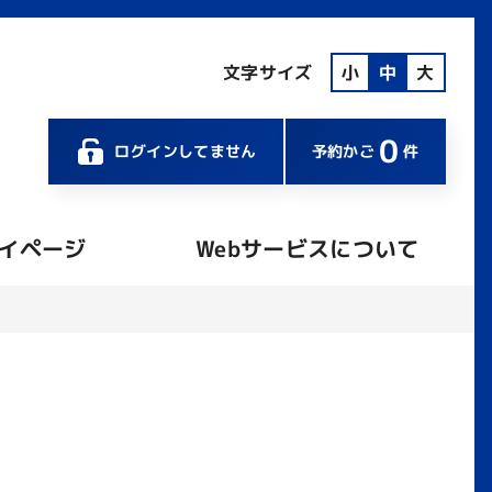
文字サイズ
小
中
大
0
ログインしてません
予約かご
件
イページ
Webサービスについて