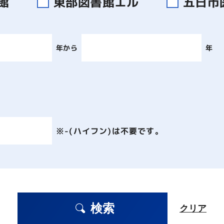
書館
東部図書館エル
五日市
年から
年
※-(ハイフン)は不要です。
検索
クリア