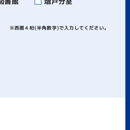
図書館
増戸分室
※西暦４桁(半角数字)で入力してください。