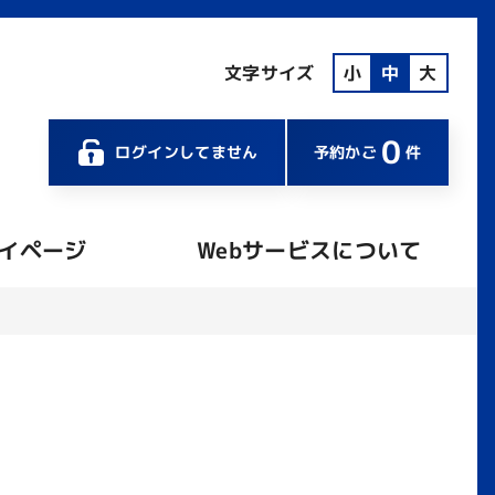
文字サイズ
小
中
大
0
ログインしてません
予約かご
件
イページ
Webサービスについて