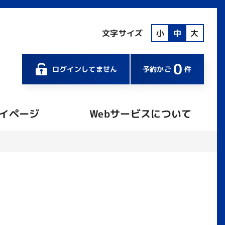
文字サイズ
小
中
大
0
ログインしてません
予約かご
件
イページ
Webサービスについて