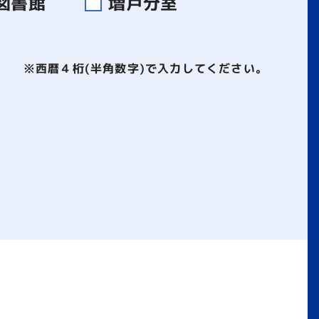
図書館
増戸分室
※西暦４桁(半角数字)で入力してください。