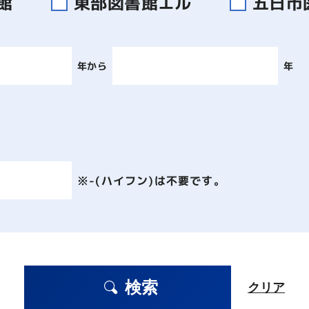
書館
東部図書館エル
五日市
年から
年
※-(ハイフン)は不要です。
検索
クリア