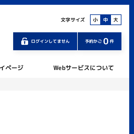
文字サイズ
小
中
大
0
ログインしてません
予約かご
件
イページ
Webサービスについて