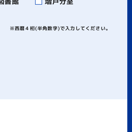
図書館
増戸分室
※西暦４桁(半角数字)で入力してください。