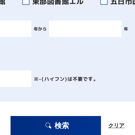
書館
東部図書館エル
五日市
年から
年
※-(ハイフン)は不要です。
検索
クリア