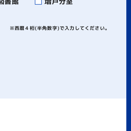
図書館
増戸分室
※西暦４桁(半角数字)で入力してください。