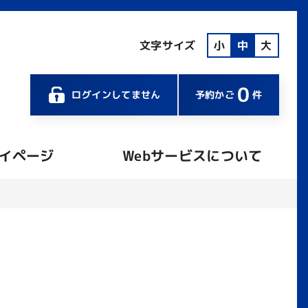
文字サイズ
小
中
大
0
ログインしてません
予約かご
件
イページ
Webサービスについて