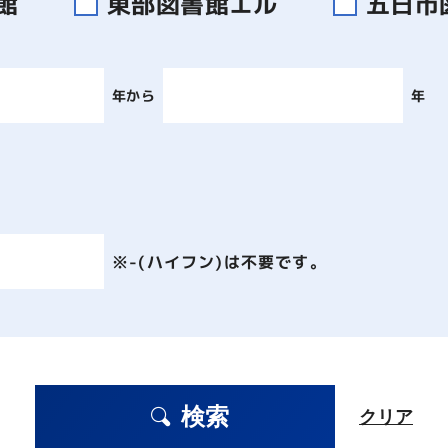
書館
東部図書館エル
五日市
年から
年
※-(ハイフン)は不要です。
検索
クリア