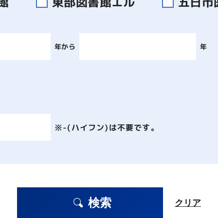
書館
東部図書館エル
五日市
年から
年
※-(ハイフン)は不要です。
検索
クリア