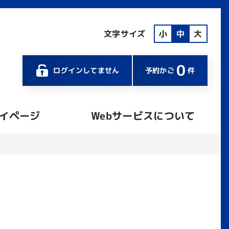
文字サイズ
小
中
大
0
ログインしてません
予約かご
件
イページ
Webサービスについて