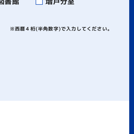
図書館
増戸分室
※西暦４桁(半角数字)で入力してください。