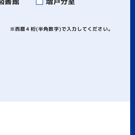
図書館
増戸分室
※西暦４桁(半角数字)で入力してください。