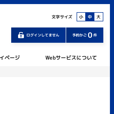
文字サイズ
小
中
大
0
ログインしてません
予約かご
件
イページ
Webサービスについて