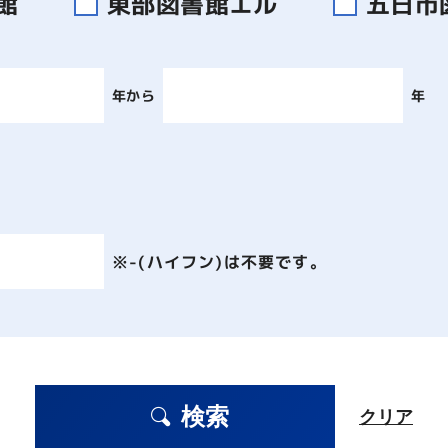
書館
東部図書館エル
五日市
年から
年
※-(ハイフン)は不要です。
検索
クリア