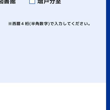
図書館
増戸分室
※西暦４桁(半角数字)で入力してください。