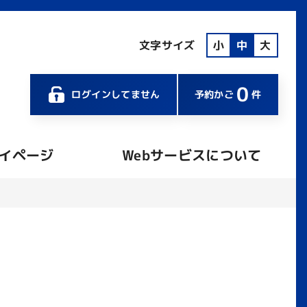
文字サイズ
小
中
大
0
ログインしてません
予約かご
件
イページ
Webサービスについて