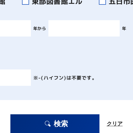
書館
東部図書館エル
五日市
年から
年
※-(ハイフン)は不要です。
検索
クリア