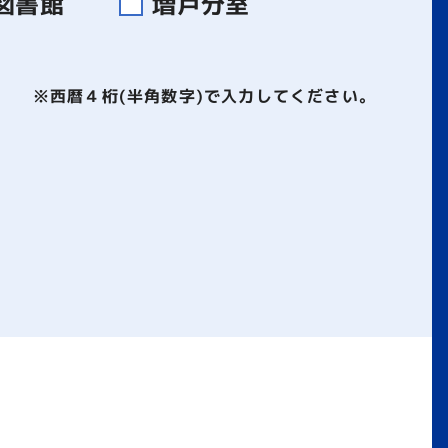
図書館
増戸分室
※西暦４桁(半角数字)で入力してください。