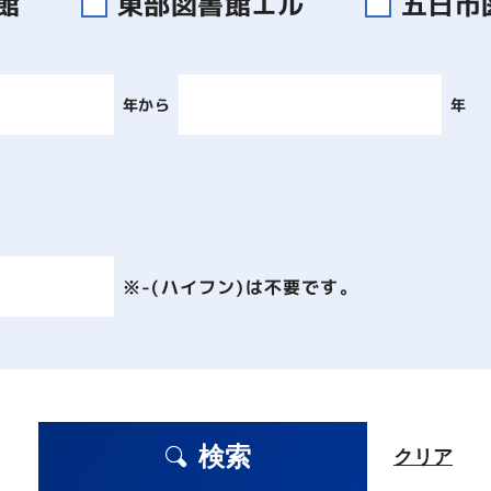
書館
東部図書館エル
五日市
年から
年
※-(ハイフン)は不要です。
検索
クリア