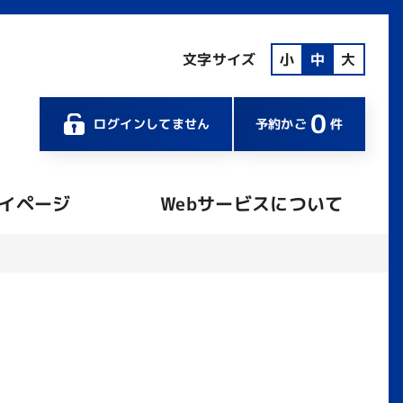
文字サイズ
小
中
大
0
ログインしてません
予約かご
件
イページ
Webサービスについて