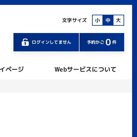
文字サイズ
小
中
大
0
ログインしてません
予約かご
件
イページ
Webサービスについて