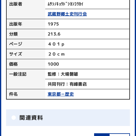
出版者
ﾑｻｼﾉｷｮｳﾄﾞｼｶﾝｺｳｶｲ
武蔵野郷土史刊行会
出版年
1975
分類
213.6
ページ
４０１ｐ
サイズ
２０ｃｍ
価格
1000
一般注記
監修：大場磐雄
共同刊行：有峰書店
件名
東京都－歴史
関連資料