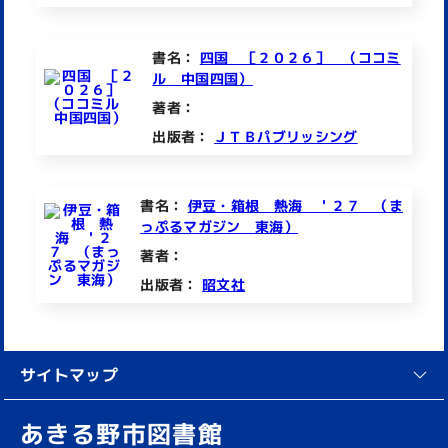
書名：
四国 ［２０２６］ （ココミ
ル 中国四国）
著者：
出版者：
ＪＴＢパブリッシング
書名：
伊豆・箱根 熱海 ＇２７ （ま
っぷるマガジン 東海）
著者：
出版者：
昭文社
サイトマップ
あきる野市図書館