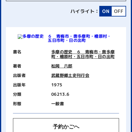
ハイライト：
ON
OFF
書名
多摩の歴史 ６ 青梅市・奥多摩
町・檜原村・五日市町・日の出町
著者
松岡 六郎
出版者
武蔵野郷土史刊行会
出版年
1975
分類
06213.6
形態
一般書
予約かごへ