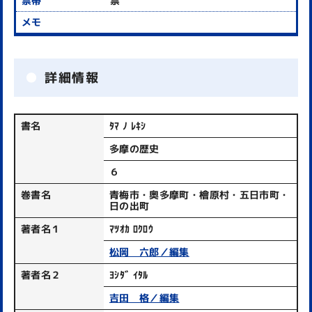
禁
詳細情報
書名
ﾀﾏ ﾉ ﾚｷｼ
多摩の歴史
６
巻書名
青梅市・奥多摩町・檜原村・五日市町・
日の出町
著者名１
ﾏﾂｵｶ ﾛｸﾛｳ
松岡 六郎／編集
著者名２
ﾖｼﾀﾞ ｲﾀﾙ
吉田 格／編集