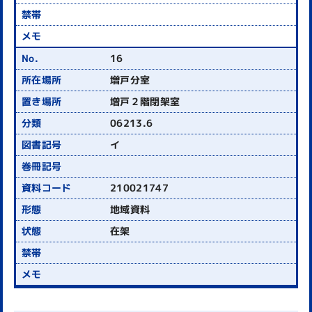
16
増戸分室
増戸２階閉架室
06213.6
イ
210021747
地域資料
在架