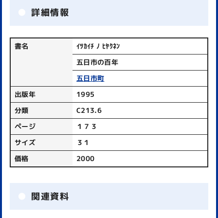
詳細情報
書名
ｲﾂｶｲﾁ ﾉ ﾋﾔｸﾈﾝ
五日市の百年
五日市町
出版年
1995
分類
C213.6
ページ
１７３
サイズ
３１
価格
2000
関連資料