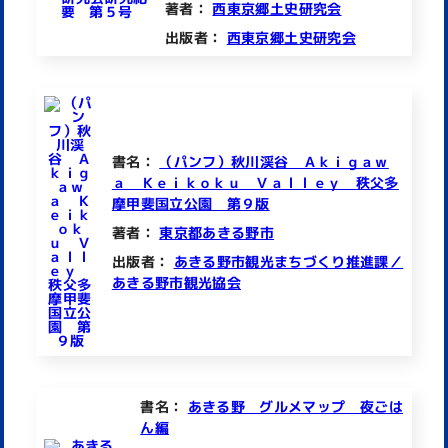
著者：
西東京郷土史研究会
出版者：
西東京郷土史研究会
書名：
（パンフ）秋川渓谷 Ａｋｉｇａｗ
ａ Ｋｅｉｋｏｋｕ Ｖａｌｌｅｙ 秩父多
摩甲斐国立公園 第９版
著者：
東京都あきる野市
出版者：
あきる野市観光まちづくり推進課／
あきる野市観光協会
書名：
あきる野 グルメマップ 夜ごは
ん編