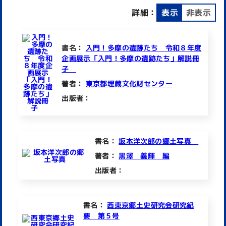
詳細：
表示
非表示
書名：
入門！多摩の遺跡たち 令和８年度
企画展示「入門！多摩の遺跡たち」解説冊
子
著者：
東京都埋蔵文化財センター
出版者：
書名：
坂本洋次郎の郷土写真
著者：
黒澤 義輝 編
出版者：
書名：
西東京郷土史研究会研究紀
要 第５号