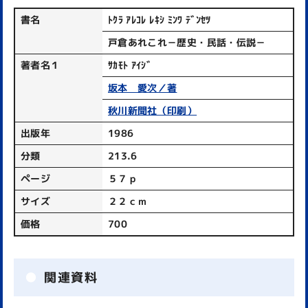
書名
ﾄｸﾗ ｱﾚｺﾚ ﾚｷｼ ﾐﾝﾜ ﾃﾞﾝｾﾂ
戸倉あれこれ－歴史・民話・伝説－
著者名１
ｻｶﾓﾄ ｱｲｼﾞ
坂本 愛次／著
秋川新聞社（印刷）
出版年
1986
分類
213.6
ページ
５７ｐ
サイズ
２２ｃｍ
価格
700
関連資料