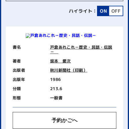
ハイライト：
ON
OFF
書名
戸倉あれこれ－歴史・民話・伝説
－
著者
坂本 愛次
出版者
秋川新聞社（印刷）
出版年
1986
分類
213.6
形態
一般書
予約かごへ