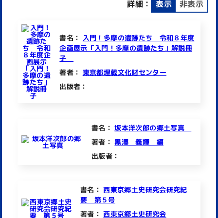
詳細：
表示
非表示
書名：
入門！多摩の遺跡たち 令和８年度
企画展示「入門！多摩の遺跡たち」解説冊
子
著者：
東京都埋蔵文化財センター
出版者：
書名：
坂本洋次郎の郷土写真
著者：
黒澤 義輝 編
出版者：
書名：
西東京郷土史研究会研究紀
要 第５号
著者：
西東京郷土史研究会