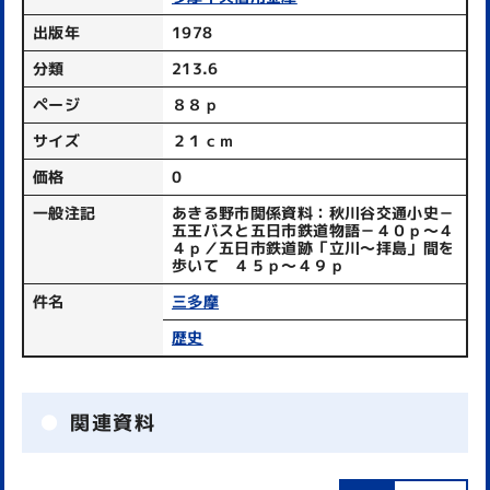
出版年
1978
分類
213.6
ページ
８８ｐ
サイズ
２１ｃｍ
価格
0
一般注記
あきる野市関係資料：秋川谷交通小史－
五王バスと五日市鉄道物語－４０ｐ～４
４ｐ／五日市鉄道跡「立川～拝島」間を
歩いて ４５ｐ～４９ｐ
件名
三多摩
歴史
関連資料