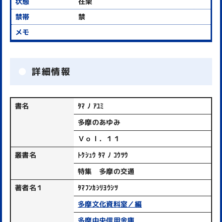
在架
禁
詳細情報
書名
ﾀﾏ ﾉ ｱﾕﾐ
多摩のあゆみ
Ｖｏｌ．１１
叢書名
ﾄｸｼｭｳ ﾀﾏ ﾉ ｺｳﾂｳ
特集 多摩の交通
著者名１
ﾀﾏﾌﾝｶｼﾘﾖｳｼﾂ
多摩文化資料室／編
多摩中央信用金庫