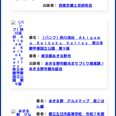
出版者：
西東京郷土史研究会
書名：
（パンフ）秋川渓谷 Ａｋｉｇａｗ
ａ Ｋｅｉｋｏｋｕ Ｖａｌｌｅｙ 秩父多
摩甲斐国立公園 第９版
著者：
東京都あきる野市
出版者：
あきる野市観光まちづくり推進課／
あきる野市観光協会
書名：
あきる野 グルメマップ 夜ごは
ん編
著者：
都立五日市高等学校 令和７年度