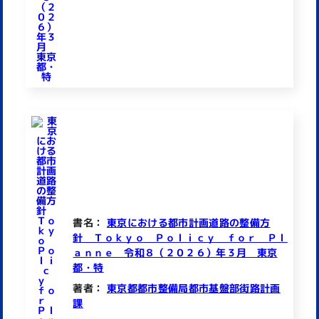
書名：
東京における都市計画道路の整備方
針 Ｔｏｋｙｏ Ｐｏｌｉｃｙ ｆｏｒ Ｐｌ
ａｎｎｅ 令和８（２０２６）年３月 東京
都・特
著者：
東京都都市整備局都市基盤部街路計画
課