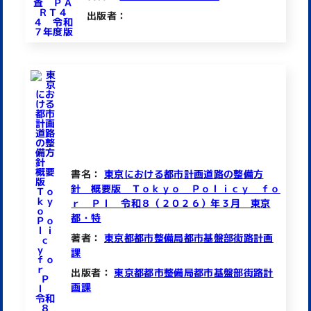
出版者：
書名：
東京における都市計画道路の整備方
針 概要版 Ｔｏｋｙｏ Ｐｏｌｉｃｙ ｆｏ
ｒ Ｐｌ 令和８（２０２６）年３月 東京
都・特
著者：
東京都都市整備局都市基盤部街路計画
課
出版者：
東京都都市整備局都市基盤部街路計
画課