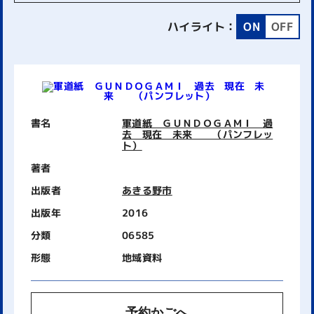
ハイライト：
ON
OFF
書名
軍道紙 ＧＵＮＤＯＧＡＭＩ 過
去 現在 未来 （パンフレッ
ト）
著者
出版者
あきる野市
出版年
2016
分類
06585
形態
地域資料
予約かごへ