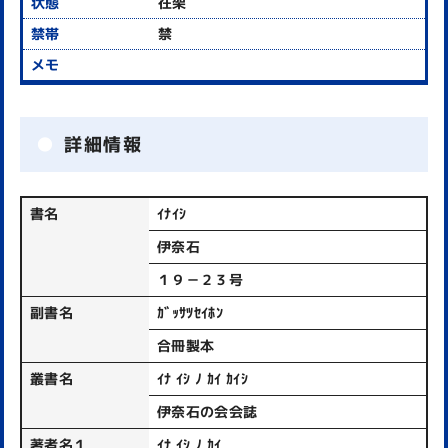
在架
禁
詳細情報
書名
ｲﾅｲｼ
伊奈石
１９－２３号
副書名
ｶﾞｯｻﾂｾｲﾎﾝ
合冊製本
叢書名
ｲﾅ ｲｼ ﾉ ｶｲ ｶｲｼ
伊奈石の会会誌
著者名１
ｲﾅ ｲｼ ﾉ ｶｲ