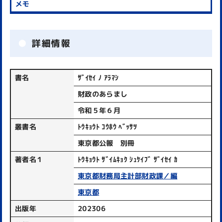
詳細情報
書名
ｻﾞｲｾｲ ﾉ ｱﾗﾏｼ
財政のあらまし
令和５年６月
叢書名
ﾄｳｷｮｳﾄ ｺｳﾎｳ ﾍﾞｯｻﾂ
東京都公報 別冊
著者名１
ﾄｳｷｮｳﾄ ｻﾞｲﾑｷｮｸ ｼｭｹｲﾌﾞ ｻﾞｲｾｲ ｶ
東京都財務局主計部財政課／編
東京都
出版年
202306