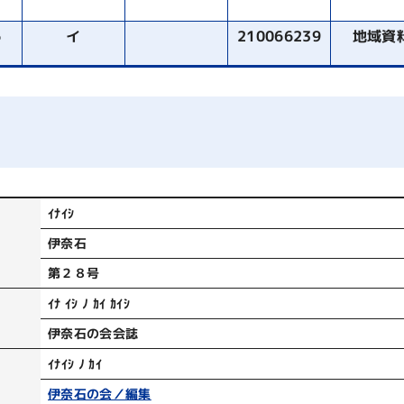
6
イ
210066239
地域資
ｲﾅｲｼ
伊奈石
第２８号
ｲﾅ ｲｼ ﾉ ｶｲ ｶｲｼ
伊奈石の会会誌
ｲﾅｲｼ ﾉ ｶｲ
伊奈石の会／編集