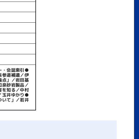
ー・会誌索引●
表参道補遺／伊
論点」／岩田基
和泉砂岩製品／
害を知る／中村
／玉井ゆかり●
ついて」／若井