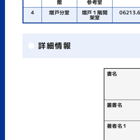
館
参考室
4
増戸分室
増戸１階開
06213.
架室
詳細情報
書名
叢書名
著者名１