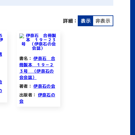
詳細：
表示
非表示
第
書名：
伊奈石 合
冊製本 １９－２
３号 （伊奈石の
会会誌）
会
著者：
伊奈石の会
の
出版者：
伊奈石の
会