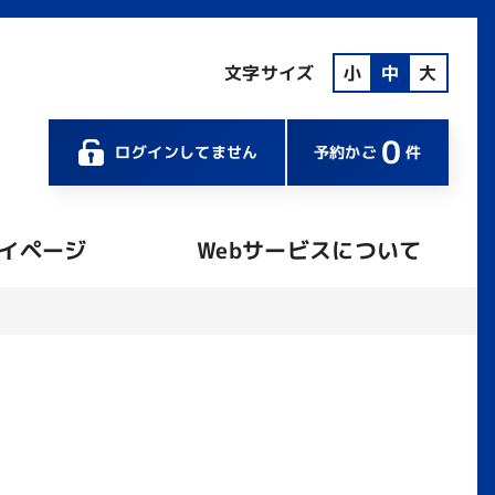
文字サイズ
小
中
大
0
ログインしてません
予約かご
件
イページ
Webサービスについて