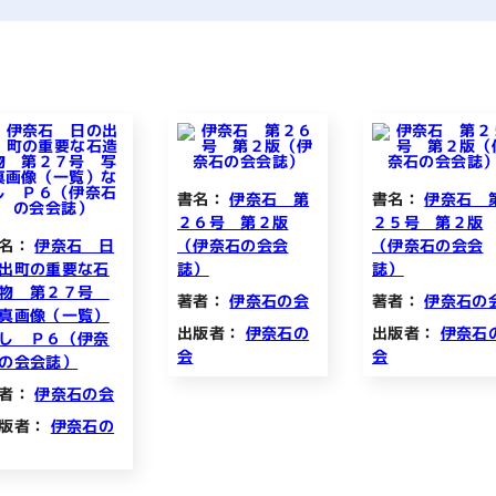
書名：
伊奈石 第
書名：
伊奈石 
２６号 第２版
２５号 第２版
名：
伊奈石 日
（伊奈石の会会
（伊奈石の会会
出町の重要な石
誌）
誌）
造物 第２７号
著者：
伊奈石の会
著者：
伊奈石の
真画像（一覧）
出版者：
伊奈石の
出版者：
伊奈石
し Ｐ６（伊奈
会
会
の会会誌）
者：
伊奈石の会
版者：
伊奈石の