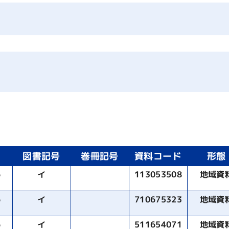
図書記号
巻冊記号
資料コード
形態
6
イ
113053508
地域資
6
イ
710675323
地域資
6
イ
511654071
地域資