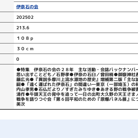
伊奈石の会
202502
213.6
１０８ｐ
３０ｃｍ
0
●特集 伊奈石の会の２８年 主な活動・会誌バックナンバ
思い出すことども／石野孝●伊奈の石臼／曾田梢●御嶽神社
藤広光●『異説多摩川上流水源地の歴史』増補第二版「主な
嗣●「遠く運ばれた伊奈石」の間違い―東京（一部埼玉）の
内山孝男●石仏だより／すぎたみちゆき●あきる野の戦争被
清作●牛頭天王の背中を追って―日の出町大久野の天王さま
戦争を語りつぐ会「第６回平和のための『原爆パネル展』に
美次