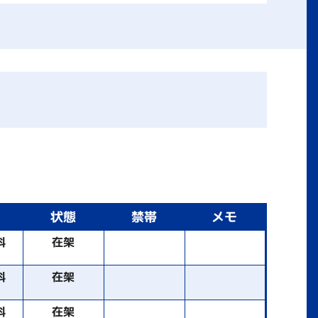
状態
禁帯
メモ
料
在架
料
在架
料
在架