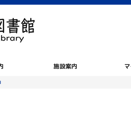
内
施設案内
マ
細