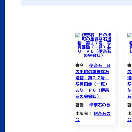
書名：
伊奈石 日
書
の出町の重要な石
の
造物 第２７号
写真画像（一覧）
写
あり Ｐ６（伊奈
な
石の会会誌）
石
著者：
伊奈石の会
著
出版者：
伊奈石の
出
会
会