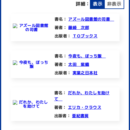
詳細：
表示
非表示
書名：
アズール図書館の司書
著者：
藤崎 次郎
出版者：
ＴＯブックス
書名：
今夜も、ぼっち飯
著者：
太田 紫織
出版者：
実業之日本社
書名：
だれか、わたしを助け
て
著者：
エリカ・クラウス
出版者：
亜紀書房