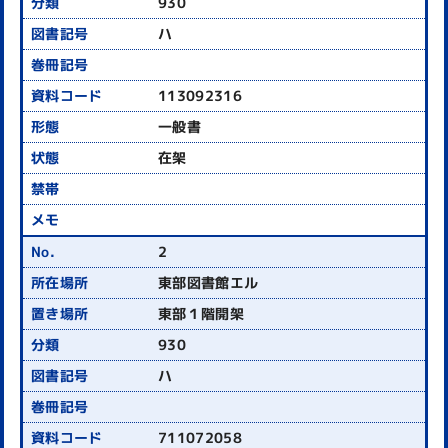
930
ハ
113092316
一般書
在架
2
東部図書館エル
東部１階開架
930
ハ
711072058