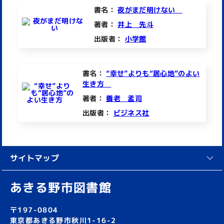
書名：
夜がまだ明けない
著者：
井上 先斗
出版者：
小学館
書名：
“幸せ”よりも“居心地”のよい
生き方
著者：
養老 孟司
出版者：
ビジネス社
サイトマップ
あきる野市図書館
〒197-0804
東京都あきる野市秋川1-16-2