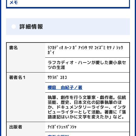
詳細情報
書名
ﾗﾌｶﾃﾞｨｵ ﾊｰﾝ ｶﾞ ｱｲｼﾀ ﾂﾏ ｺｲｽﾞﾐ ｾﾂ ﾉ ｼｮｳ
ｶﾞｲ
ラフカディオ・ハーンが愛した妻小泉セ
ツの生涯
著者名１
ｻｸﾗﾊﾞ ﾕｷｺ
櫻庭 由紀子／著
執筆、創作を行う文筆家・戯作者。伝統
芸能、歴史、日本文化の記事執筆のほ
か、ドキュメンタリーライター、インタ
ビューライターとして活動。著書に「落
語速記はいかに文学を変えたか」など。
出版者
ﾅｲｶﾞｲｼｭｯﾊﾟﾝｼｬ