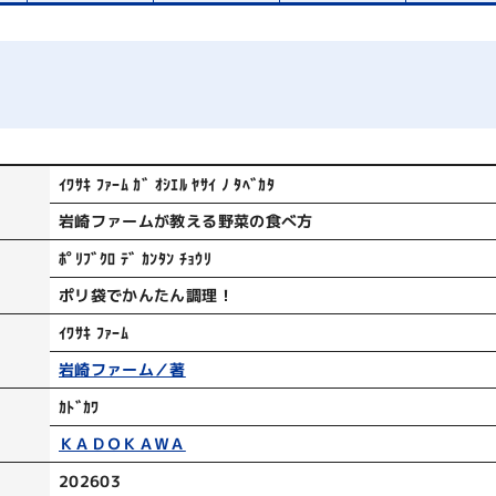
ｲﾜｻｷ ﾌｧｰﾑ ｶﾞ ｵｼｴﾙ ﾔｻｲ ﾉ ﾀﾍﾞｶﾀ
岩崎ファームが教える野菜の食べ方
ﾎﾟﾘﾌﾞｸﾛ ﾃﾞ ｶﾝﾀﾝ ﾁｮｳﾘ
ポリ袋でかんたん調理！
ｲﾜｻｷ ﾌｧｰﾑ
岩崎ファーム／著
ｶﾄﾞｶﾜ
ＫＡＤＯＫＡＷＡ
202603