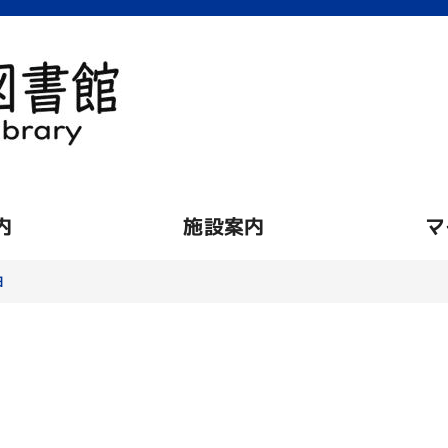
内
施設案内
マ
細