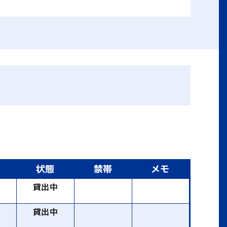
状態
禁帯
メモ
書
貸出中
書
貸出中