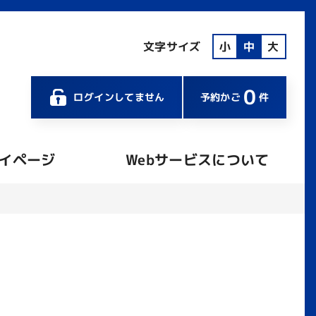
文字サイズ
小
中
大
0
ログインしてません
予約かご
件
イページ
Webサービスについて