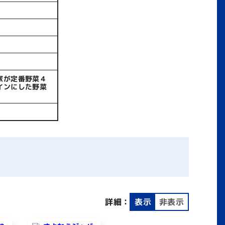
家が定番野菜４
インにした野菜
詳細：
表示
非表示