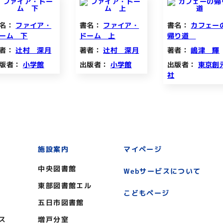
名：
ファイア・
書名：
ファイア・
書名：
カフェー
ーム 下
ドーム 上
帰り道
者：
辻村 深月
著者：
辻村 深月
著者：
嶋津 輝
版者：
小学館
出版者：
小学館
出版者：
東京創
社
施設案内
マイページ
中央図書館
Webサービスについて
東部図書館エル
こどもページ
五日市図書館
ス
増戸分室