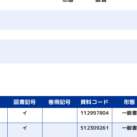
図書記号
巻冊記号
資料コード
形態
イ
112997804
一般
イ
512309261
一般