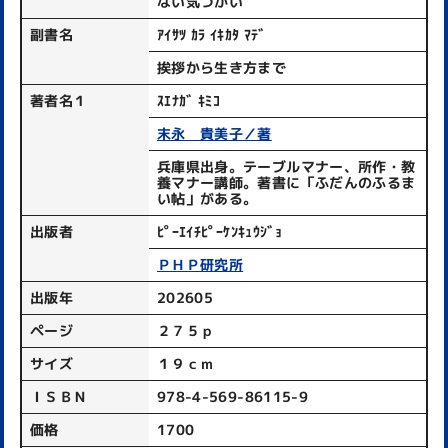
ない気づかい
副書名
ｱｲｻﾂ ｶﾗ ｲｷｶﾀ ﾏﾃﾞ
挨拶から生き方まで
著者名１
ｽｴﾅｶﾞ ｷﾐｺ
末永 貴美子／著
兵庫県出身。テーブルマナー、所作・教
養マナー講師。著書に「ふだんのふるま
い帖」がある。
出版者
ﾋﾟｰｴｲﾁﾋﾟｰｹﾝｷｭｳｼﾞｮ
ＰＨＰ研究所
出版年
202605
ページ
２７５ｐ
サイズ
１９ｃｍ
ＩＳＢＮ
978-4-569-86115-9
価格
1700