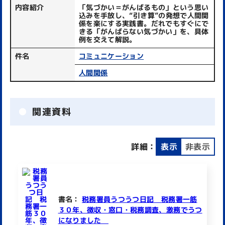
内容紹介
「気づかい＝がんばるもの」という思い
込みを手放し、“引き算”の発想で人間関
係を楽にする実践書。だれでもすぐにで
きる「がんばらない気づかい」を、具体
例を交えて解説。
件名
コミュニケーション
人間関係
関連資料
詳細：
表示
非表示
書名：
税務署員うつうつ日記 税務署一筋
３０年、徴収・窓口・税務調査、激務でうつ
になりました