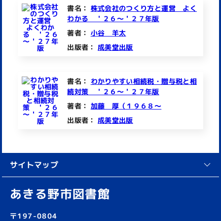
書名：
株式会社のつくり方と運営 よく
わかる ＇２６～＇２７年版
著者：
小谷 羊太
出版者：
成美堂出版
書名：
わかりやすい相続税・贈与税と相
続対策 ＇２６～＇２７年版
著者：
加藤 厚（１９６８～
出版者：
成美堂出版
サイトマップ
あきる野市図書館
〒197-0804