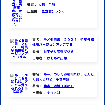
著者：
大蔵 主税
出版者：
三五館シンシャ
書名：
子ども白書 ２０２６ 特集多様
性をバージョンアップする
著者：
日本子どもを守る会
出版者：
かもがわ出版
書名：
ルールやしくみを知れば、どんど
ん覚えられる！手話単語
著者：
鈴木 道雄（手話）
出版者：
ナツメ社