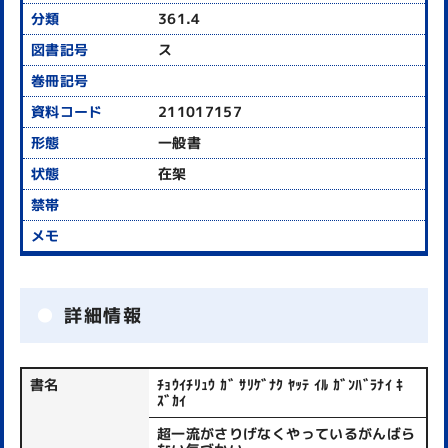
361.4
ス
211017157
一般書
在架
詳細情報
書名
ﾁｮｳｲﾁﾘｭｳ ｶﾞ ｻﾘｹﾞﾅｸ ﾔｯﾃ ｲﾙ ｶﾞﾝﾊﾞﾗﾅｲ ｷ
ｽﾞｶｲ
超一流がさりげなくやっているがんばら