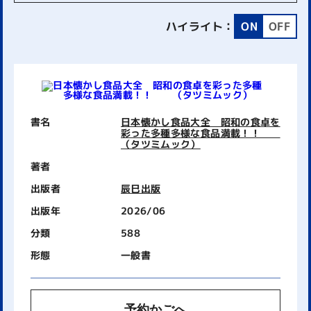
ハイライト：
ON
OFF
書名
日本懐かし食品大全 昭和の食卓を
彩った多種多様な食品満載！！
（タツミムック）
著者
出版者
辰巳出版
出版年
2026/06
分類
588
形態
一般書
予約かごへ