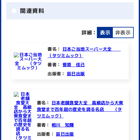
関連資料
詳細：
表示
非表示
書名：
日本ご当地スーパー大全
（タツミムック）
著者：
菅原 佳己
出版者：
辰巳出版
書名：
日本老舗食堂大全 高級店から大衆
食堂まで百年超の歴史を誇る名店 （タ
ツミムック）
著者：
相川 知輝
出版者：
辰巳出版