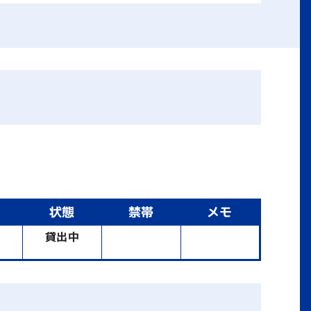
状態
禁帯
メモ
書
貸出中