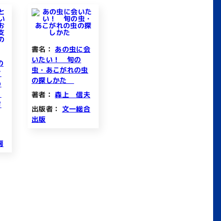
書名：
あの虫に会
いたい！ 旬の
の
虫・あこがれの虫
て
の探しかた
の
を
著者：
森上 信夫
声
出版者：
文一総合
出版
房