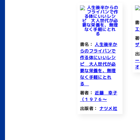
書
著
書名：
人生後半か
ザ
らのフライパンで
出
作る体にいいレシ
ー
ピ 大人世代が必
オ
要な栄養を、無理
なく手軽にとれ
る
著者：
近藤 幸子
（１９７６～
出版者：
ナツメ社