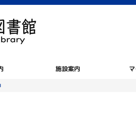
内
施設案内
マ
細