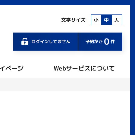
文字サイズ
小
中
大
0
ログインしてません
予約かご
件
イページ
Webサービスについて