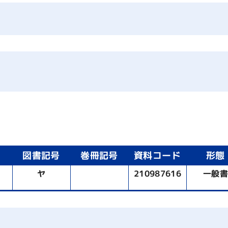
図書記号
巻冊記号
資料コード
形態
ヤ
210987616
一般