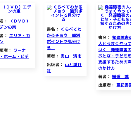
名：
（ＤＶＤ）
エデンの東
書名：
くらべてわ
かるチョウ 識別
者：
エリア・カ
書名：
発達障害
ポイントで見分け
ン
人とうまくやっ
る
いく 発達障害
版者：
ワーナ
おとな・子ども
著者：
奥山 清市
・ホーム・ビデ
支援するための
出版者：
山と溪谷
のかけ方
社
著者：
横道 誠
出版者：
亜紀書