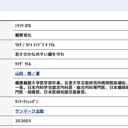
ﾄｳｼﾂ ﾛｳｶ
糖質老化
ﾜｶｻ ﾉ ｶﾅﾒ ｽｲｿﾞｳ ｵ ﾏﾓﾚ
若さのかなめすい臓を守れ
ﾔﾏﾀﾞ ｻﾄﾙ
山田 悟／著
慶應義塾大学医学部卒業。北里大学北里研究所病院院長補佐
ー長。日本内科学会認定内科医・総合内科専門医、日本糖尿
門医・指導医、日本医師会認定産業医。
ｻﾝﾏｰｸｼｭｯﾊﾟﾝ
サンマーク出版
202605