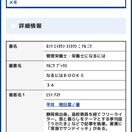
詳細情報
書名
ｶﾝﾘ ｴｲﾖｳｼ ｴｲﾖｳｼ ﾆ ﾅﾙ ﾆﾜ
管理栄養士・栄養士になるには
叢書名
ﾅﾙﾆﾜ ﾌﾞｯｸｽ
なるにはＢＯＯＫＳ
３４
著者名１
ﾋﾗｲ ｱｽﾅ
平井 明日菜／著
静岡県出身。高校教員を経てフリーライ
ター。食と暮らしをテーマとする季刊誌
『うかたま』などで記事を執筆。著書に
「深海でサンドイッチ」がある。