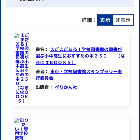
詳細：
表示
非表示
書名：
まだまだある！学校図書館の司書が
選ぶ小中高生におすすめの本２５０ （な
るにはＢＯＯＫＳ）
著者：
東京・学校図書館スタンプラリー実
行委員会
出版者：
ぺりかん社